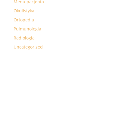
Menu pacjenta
Okulistyka
Ortopedia
Pulmunologia
Radiologia
Uncategorized
Uruologia
Zespół Specjalistów
Meta
Zaloguj się
Kanał wpisów
Kanał komentarzy
WordPress.org