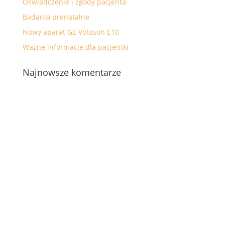
Oświadczenie i zgody pacjenta
Badania prenatalne
Nowy aparat GE Voluson E10
Ważne informacje dla pacjentki
Najnowsze komentarze
Archiwa
lipiec 2026
maj 2026
kwiecień 2026
luty 2026
styczeń 2026
grudzień 2025
czerwiec 2022
luty 2022