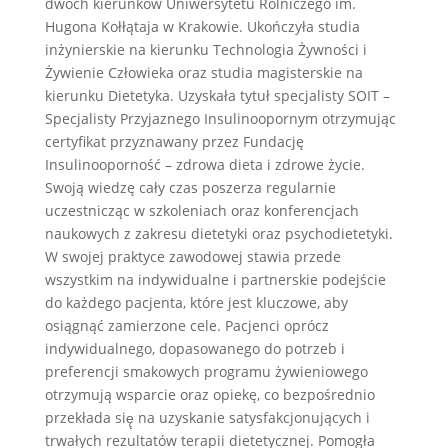
dwóch kierunków Uniwersytetu Rolniczego im.
Hugona Kołłątaja w Krakowie. Ukończyła studia
inżynierskie na kierunku Technologia Żywności i
Żywienie Człowieka oraz studia magisterskie na
kierunku Dietetyka. Uzyskała tytuł specjalisty SOIT –
Specjalisty Przyjaznego Insulinoopornym otrzymując
certyfikat przyznawany przez Fundację
Insulinooporność – zdrowa dieta i zdrowe życie.
Swoją wiedzę cały czas poszerza regularnie
uczestnicząc w szkoleniach oraz konferencjach
naukowych z zakresu dietetyki oraz psychodietetyki.
W swojej praktyce zawodowej stawia przede
wszystkim na indywidualne i partnerskie podejście
do każdego pacjenta, które jest kluczowe, aby
osiągnąć zamierzone cele. Pacjenci oprócz
indywidualnego, dopasowanego do potrzeb i
preferencji smakowych programu żywieniowego
otrzymują wsparcie oraz opiekę, co bezpośrednio
przekłada się̨ na uzyskanie satysfakcjonujących i
trwałych rezultatów terapii dietetycznej. Pomogła