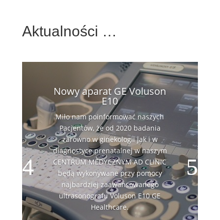
Aktualności …
Nowy aparat GE Voluson
E10
Miło nam poinformować naszych
Pacjentów, że od 2020 badania
zarówno w ginekologii jak i w
diagnostyce prenatalnej w naszym
CENTRUM MEDYCZNYM AD CLINIC
będą wykonywane przy pomocy
najbardziej zaawansowanego
ultrasonografu Voluson E10 GE
Healthcare.