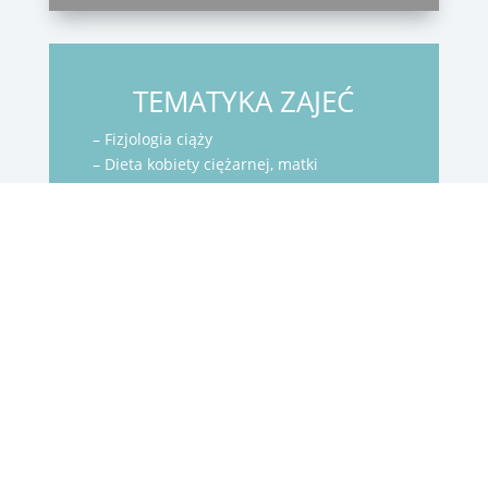
TEMATYKA ZAJEĆ
– Fizjologia ciąży
– Dieta kobiety ciężarnej, matki
karmiącej- zajęcia z dietetykiem
– Symptomy zbliżającego się porodu
– Przybory do szpitala – wybór szpitala,
– Poród : masaż wspomagający , nauka
relaksacji, aktywne pozycje porodowe,
– Połóg
– Karmienie piersią oraz omówienie
podstawowych problemów w okresie
laktacji – pogotowie laktacyjne
– Pielęgnacja noworodka- instruktarz
kąpieli
– Profilaktyka stawów biodrowych-